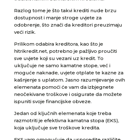
Razlog tome je što takvi krediti nude brzu
dostupnost i manje stroge uvjete za
odobrenje, što znači da kreditori preuzimaju
veći rizik.
Prilikom odabira kreditora, kao što je
hitrikredit.net, potrebno je pažljivo proučiti
sve uvjete koji su vezani uz kredit. To
uključuje ne samo kamatne stope, već i
moguće naknade, uvjete otplate te kazne za
kašnjenje s uplatom. Jasno razumijevanje ovih
elemenata pomoći će vam da izbjegnete
neočekivane troškove i osigurate da možete
ispuniti svoje financijske obveze.
Jedan od ključnih elemenata koje treba
razmotriti je efektivna kamatna stopa (EKS),
koja uključuje sve troškove kredita.
EKS vam omogućuje da usporedite različite