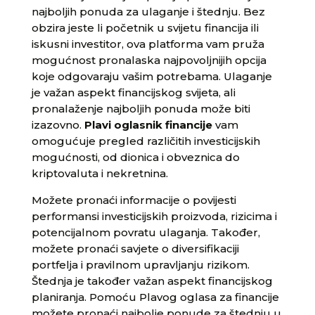
najboljih ponuda za ulaganje i štednju. Bez
obzira jeste li početnik u svijetu financija ili
iskusni investitor, ova platforma vam pruža
mogućnost pronalaska najpovoljnijih opcija
koje odgovaraju vašim potrebama. Ulaganje
je važan aspekt financijskog svijeta, ali
pronalaženje najboljih ponuda može biti
izazovno.
Plavi oglasnik financije
vam
omogućuje pregled različitih investicijskih
mogućnosti, od dionica i obveznica do
kriptovaluta i nekretnina.
Možete pronaći informacije o povijesti
performansi investicijskih proizvoda, rizicima i
potencijalnom povratu ulaganja. Također,
možete pronaći savjete o diversifikaciji
portfelja i pravilnom upravljanju rizikom.
Štednja je također važan aspekt financijskog
planiranja. Pomoću Plavog oglasa za financije
možete pronaći najbolje ponude za štednju u