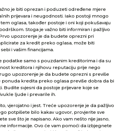
važno je biti oprezan i poduzeti određene mjere
jalnih prijevara i neugodnosti. Iako postoji mnogo
utem oglasa, također postoje i oni koji pokušavaju
 podrškom. Stoga je važno biti informiran i pažljivo
. Prvo upozorenje je da budete oprezni pri
plicirate za kredit preko oglasa, može biti
sebi i vašim financijama.
e te podatke samo s pouzdanim kreditorima i da su
jnost kreditora i njihovu reputaciju prije nego
Drugo upozorenje je da budete oprezni s previše
 ponuda kredita preko oglasa previše dobra da bi
osti. Budite svjesni da postoje prijevare koje se
ukle ljude i prevarile ih.
to, vjerojatno i jest. Treće upozorenje je da pažljivo
nego potpišete bilo kakav ugovor, provjerite sve
jete sve što je napisano. Ako vam nešto nije jasno,
datne informacije. Ovo će vam pomoći da izbjegnete