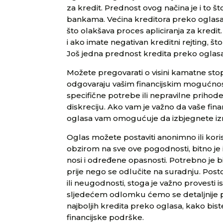
za kredit. Prednost ovog načina je i to 
bankama. Većina kreditora preko oglasa 
što olakšava proces apliciranja za kredi
i ako imate negativan kreditni rejting, št
Još jedna prednost kredita preko oglasa je
Možete pregovarati o visini kamatne stop
odgovaraju vašim financijskim mogućnost
specifične potrebe ili nepravilne prihod
diskreciju. Ako vam je važno da vaše fina
oglasa vam omogućuje da izbjegnete izno
Oglas možete postaviti anonimno ili korist
obzirom na sve ove pogodnosti, bitno je 
nosi i određene opasnosti. Potrebno je bi
prije nego se odlučite na suradnju. Post
ili neugodnosti, stoga je važno provesti i
sljedećem odlomku ćemo se detaljnije po
najboljih kredita preko oglasa, kako bi
financijske podrške.