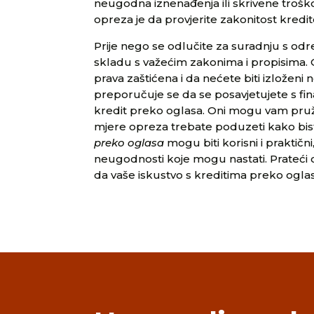
neugodna iznenađenja ili skrivene troško
opreza je da provjerite zakonitost kredit
Prije nego se odlučite za suradnju s odr
skladu s važećim zakonima i propisima.
prava zaštićena i da nećete biti izloženi
preporučuje se da se posavjetujete s fin
kredit preko oglasa. Oni mogu vam pružit
mjere opreza trebate poduzeti kako biste 
preko oglasa
mogu biti korisni i praktični,
neugodnosti koje mogu nastati. Prateći o
da vaše iskustvo s kreditima preko oglas