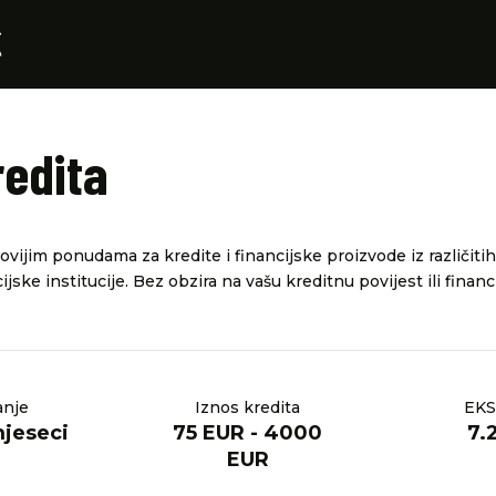
redita
vijim ponudama za kredite i financijske proizvode iz različitih
ijske institucije. Bez obzira na vašu kreditnu povijest ili financ
anje
Iznos kredita
EKS
mjeseci
75 EUR - 4000
7.
EUR