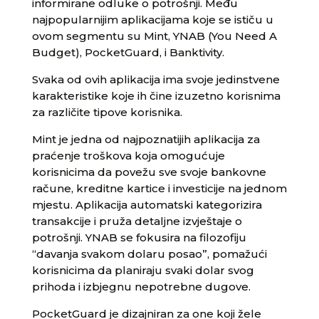
informirane odluke o potrošnji. Među
najpopularnijim aplikacijama koje se ističu u
ovom segmentu su Mint, YNAB (You Need A
Budget), PocketGuard, i Banktivity.
Svaka od ovih aplikacija ima svoje jedinstvene
karakteristike koje ih čine izuzetno korisnima
za različite tipove korisnika.
Mint je jedna od najpoznatijih aplikacija za
praćenje troškova koja omogućuje
korisnicima da povežu sve svoje bankovne
račune, kreditne kartice i investicije na jednom
mjestu. Aplikacija automatski kategorizira
transakcije i pruža detaljne izvještaje o
potrošnji. YNAB se fokusira na filozofiju
“davanja svakom dolaru posao”, pomažući
korisnicima da planiraju svaki dolar svog
prihoda i izbjegnu nepotrebne dugove.
PocketGuard je dizajniran za one koji žele