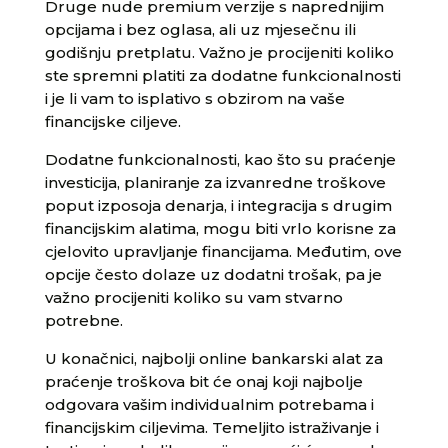
Druge nude premium verzije s naprednijim
opcijama i bez oglasa, ali uz mjesečnu ili
godišnju pretplatu. Važno je procijeniti koliko
ste spremni platiti za dodatne funkcionalnosti
i je li vam to isplativo s obzirom na vaše
financijske ciljeve.
Dodatne funkcionalnosti, kao što su praćenje
investicija, planiranje za izvanredne troškove
poput izposoja denarja, i integracija s drugim
financijskim alatima, mogu biti vrlo korisne za
cjelovito upravljanje financijama. Međutim, ove
opcije često dolaze uz dodatni trošak, pa je
važno procijeniti koliko su vam stvarno
potrebne.
U konačnici, najbolji online bankarski alat za
praćenje troškova bit će onaj koji najbolje
odgovara vašim individualnim potrebama i
financijskim ciljevima. Temeljito istraživanje i