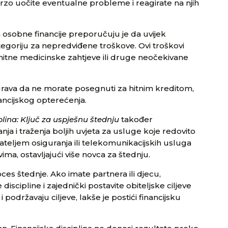
o uočite eventualne probleme i reagirate na njih
.
a osobne financije preporučuju je da uvijek
tegoriju za nepredviđene troškove. Ovi troškovi
hitne medicinske zahtjeve ili druge neočekivane
gurava da ne morate posegnuti za hitnim kreditom,
ancijskog opterećenja.
plina: Ključ za uspješnu štednju
također
ja i traženja boljih uvjeta za usluge koje redovito
žateljem osiguranja ili telekomunikacijskih usluga
ma, ostavljajući više novca za štednju.
roces štednje. Ako imate partnera ili djecu,
 discipline i zajednički postavite obiteljske ciljeve
i podržavaju ciljeve, lakše je postići financijsku