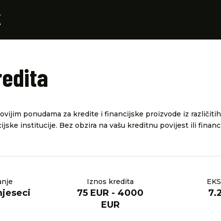
redita
vijim ponudama za kredite i financijske proizvode iz različitih
ijske institucije. Bez obzira na vašu kreditnu povijest ili financ
anje
Iznos kredita
EKS
mjeseci
75 EUR - 4000
7.
EUR