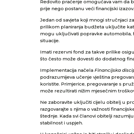
Redovito praćenje omogućava vam da brz
prije nego postanu veći financijski izazov
Jedan od savjeta koji mnogi stručnjaci z
prilikom planiranja budžeta uključite ka
mogu uključivati popravke automobila, 
situacije.
Imati rezervni fond za takve prilike osi
što često može dovesti do dodatnog fin
Implementacija načela
Financijska disci
podrazumijeva učenje vještina pregovaran
koristite. Primjerice, pregovaranje s pru
može rezultirati nižim mjesečnim troškovi
Ne zaboravite uključiti cijelu obitelj u p
razgovarajte s njima o važnosti financijske
štednje. Kada svi članovi obitelji razumiju 
stabilnost i uspjeh.