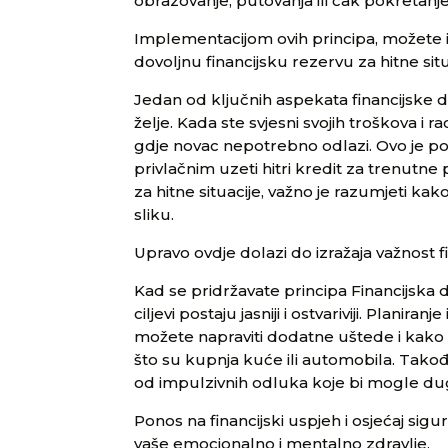
obrazovanje, putovanja ili čak pokretanje
Implementacijom ovih principa, možete i
dovoljnu financijsku rezervu za hitne situ
Jedan od ključnih aspekata financijske d
želje. Kada ste svjesni svojih troškova i r
gdje novac nepotrebno odlazi. Ovo je po
privlačnim uzeti hitri kredit za trenutne p
za hitne situacije, važno je razumjeti ka
sliku.
Upravo ovdje dolazi do izražaja važnost fi
Kad se pridržavate principa Financijska di
ciljevi postaju jasniji i ostvariviji. Plani
možete napraviti dodatne uštede i kako 
što su kupnja kuće ili automobila. Također
od impulzivnih odluka koje bi mogle dugoro
Ponos na financijski uspjeh i osjećaj sigur
vaše emocionalno i mentalno zdravlje.