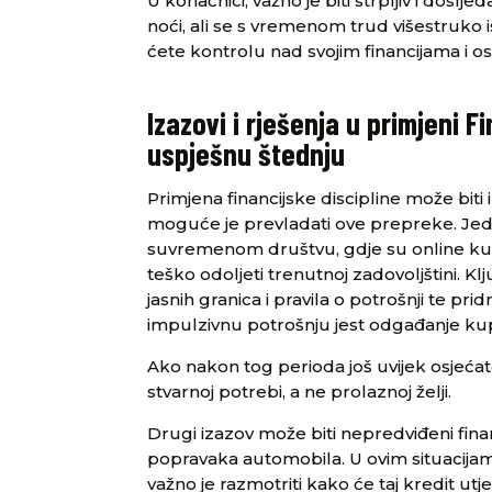
U konačnici, važno je biti strpljiv i doslj
noći, ali se s vremenom trud višestruko is
ćete kontrolu nad svojim financijama i osi
Izazovi i rješenja u primjeni F
uspješnu štednju
Primjena financijske discipline može biti 
moguće je prevladati ove prepreke. Jeda
suvremenom društvu, gdje su online kupo
teško odoljeti trenutnoj zadovoljštini. K
jasnih granica i pravila o potrošnji te pr
impulzivnu potrošnju jest odgađanje ku
Ako nakon tog perioda još uvijek osjećat
stvarnoj potrebi, a ne prolaznoj želji.
Drugi izazov može biti nepredviđeni financ
popravaka automobila. U ovim situacija
važno je razmotriti kako će taj kredit utj