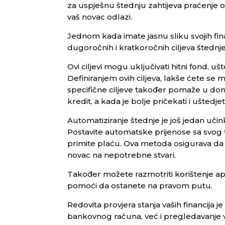
za uspješnu štednju zahtijeva praćenje o
vaš novac odlazi.
Jednom kada imate jasnu sliku svojih fina
dugoročnih i kratkoročnih ciljeva štednje
Ovi ciljevi mogu uključivati hitni fond, u
Definiranjem ovih ciljeva, lakše ćete se m
specifične ciljeve također pomaže u don
kredit, a kada je bolje pričekati i uštedje
Automatiziranje štednje je još jedan učink
Postavite automatske prijenose sa svo
primite plaću. Ova metoda osigurava da će
novac na nepotrebne stvari.
Također možete razmotriti korištenje ap
pomoći da ostanete na pravom putu.
Redovita provjera stanja vaših financija
bankovnog računa, već i pregledavanje vaš