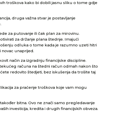
vih troškova kako bi dobili jasnu sliku o tome gdje
ncija, druga važna stvar je postavljanje
.
štede za putovanje ili čak plan za mirovinu.
otivirati za držanje plana štednje. Imajući
ošenju odluka o tome kada je razumno uzeti hitri
ti novac unaprijed.
ovit način za izgradnju financijske discipline.
g tekućeg računa na štedni račun odmah nakon što
te redovito štedjeti, bez iskušenja da trošite taj
likacija za praćenje troškova koje vam mogu
 je također bitna. Ovo ne znači samo pregledavanje
ih investicija, kredita i drugih financijskih obveza.