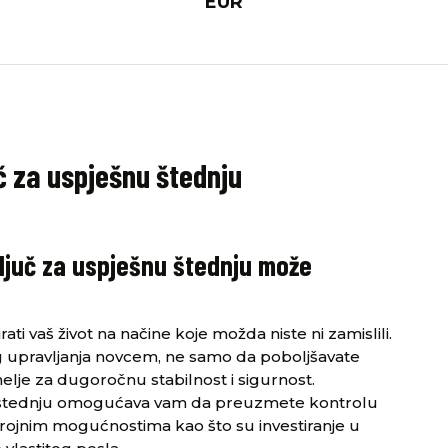
EUR
uč za uspješnu štednju
Ključ za uspješnu štednju može
ati vaš život na načine koje možda niste ni zamislili.
 upravljanja novcem, ne samo da poboljšavate
emelje za dugoročnu stabilnost i sigurnost.
šnu štednju omogućava vam da preuzmete kontrolu
 brojnim mogućnostima kao što su investiranje u