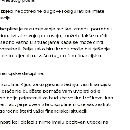
 vlastitog posla.
zbjeći nepotrebne dugove i osigurati da imate
acije.
iscipline je razumijevanje razlike između potrebe i
acionalizirate svoju potrošnju, možete lakše uočiti
sebno važno u situacijama kada se može činiti
otrebe ili želje. Iako hitri kredit može biti rješenje
ko će to utjecati na vašu dugoročnu financijsku
nancijske discipline.
sciplina: Ključ za uspješnu štednju, vaši financijski
ranje i praćenje budžeta pomaže vam uvidjeti gdje
se bolje pripremiti za buduće velike troškove, kao
, razvijanje ove vrste discipline može vas zaštititi
čno štetiti vašoj financijskoj situaciji.
nosti koji dolazi s njime imaju pozitivan utjecaj na