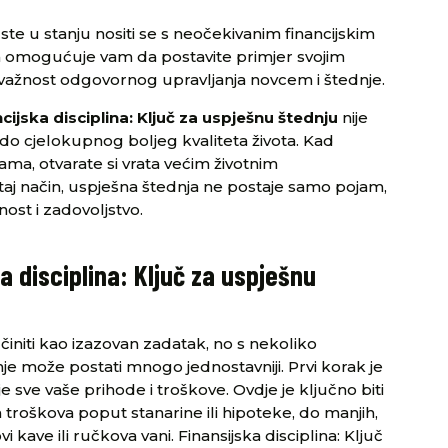
te u stanju nositi se s neočekivanim financijskim
ina omogućuje vam da postavite primjer svojim
m važnost odgovornog upravljanja novcem i štednje.
cijska disciplina: Ključ za uspješnu štednju
nije
i do cjelokupnog boljeg kvaliteta života. Kad
jama, otvarate si vrata većim životnim
taj način, uspješna štednja ne postaje samo pojam,
ost i zadovoljstvo.
ka disciplina: Ključ za uspješnu
 činiti kao izazovan zadatak, no s nekoliko
nje može postati mnogo jednostavniji. Prvi korak je
e sve vaše prihode i troškove. Ovdje je ključno biti
ih troškova poput stanarine ili hipoteke, do manjih,
kave ili ručkova vani. Finansijska disciplina: Ključ