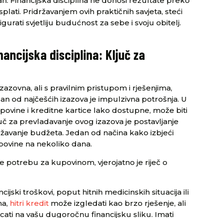
edan. Financijska disciplina ne donosi rezultate preko
plati. Pridržavanjem ovih praktičnih savjeta, steći
gurati svjetliju budućnost za sebe i svoju obitelj.
inancijska disciplina: Ključ za
izazovna, ali s pravilnim pristupom i rješenjima,
n od najčešćih izazova je impulzivna potrošnja. U
vine i kreditne kartice lako dostupne, može biti
ljuč za prevladavanje ovog izazova je postavljanje
idržavanje budžeta. Jedan od načina kako izbjeći
povine na nekoliko dana.
e potrebu za kupovinom, vjerojatno je riječ o
ijski troškovi, poput hitnih medicinskih situacija ili
ma,
hitri kredit
može izgledati kao brzo rješenje, ali
ecati na vašu dugoročnu financijsku sliku. Imati