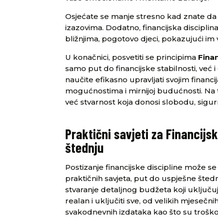
Osjećate se manje stresno kad znate da s
izazovima. Dodatno, financijska discipl
bližnjima, pogotovo djeci, pokazujući i
U konačnici, posvetiti se principima
Finan
samo put do financijske stabilnosti, već 
naučite efikasno upravljati svojim financi
mogućnostima i mirnijoj budućnosti. Na 
već stvarnost koja donosi slobodu, sigurn
Praktični savjeti za Financijs
štednju
Postizanje financijske discipline može se
praktičnih savjeta, put do uspješne šted
stvaranje detaljnog budžeta koji uključuj
realan i uključiti sve, od velikih mjesečn
svakodnevnih izdataka kao što su troškovi 