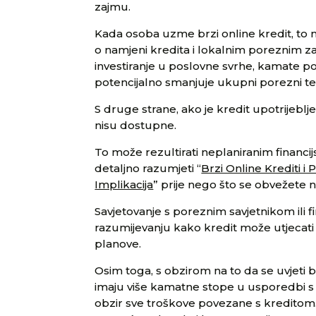
zajmu.
Kada osoba uzme brzi online kredit, to 
o namjeni kredita i lokalnim poreznim za
investiranje u poslovne svrhe, kamate p
potencijalno smanjuje ukupni porezni te
S druge strane, ako je kredit upotrijeb
nisu dostupne.
To može rezultirati neplaniranim financi
detaljno razumjeti “
Brzi Online Krediti i
Implikacija
” prije nego što se obvežete n
Savjetovanje s poreznim savjetnikom ili
razumijevanju kako kredit može utjecati
planove.
Osim toga, s obzirom na to da se uvjeti b
imaju više kamatne stope u usporedbi s 
obzir sve troškove povezane s kreditom.