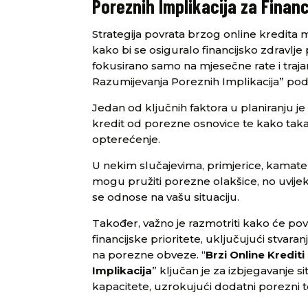
Poreznih Implikacija za Financ
Strategija povrata brzog online kredita 
kako bi se osiguralo financijsko zdravlje 
fokusirano samo na mjesečne rate i trajanj
Razumijevanja Poreznih Implikacija” pod
Jedan od ključnih faktora u planiranju 
kredit od porezne osnovice te kako tak
opterećenje.
U nekim slučajevima, primjerice, kamate
mogu pružiti porezne olakšice, no uvijek j
se odnose na vašu situaciju.
Također, važno je razmotriti kako će pov
financijske prioritete, uključujući stvara
na porezne obveze. “
Brzi Online Kredit
Implikacija
” ključan je za izbjegavanje 
kapacitete, uzrokujući dodatni porezni t