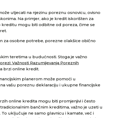
može utjecati na njezinu poreznu osnovicu, ovisno
konima. Na primjer, ako je kredit iskorišten za
o kreditu mogu biti odbitne od poreza, čime se
ret.
ljen za osobne potrebe, porezne olakšice obično
jskim teretima u budućnosti. Stoga je važno
 Porezi: Važnosti Razumijevanja Poreznih
a brzi online kredit.
 financijskim planerom može pomoći u
 na vašu poreznu deklaraciju i ukupne financijske
rzih online kredita mogu biti promjenjivi i često
tradicionalnim bančnim kreditima, važno je uzeti u
 To uključuje ne samo glavnicu i kamate, već i