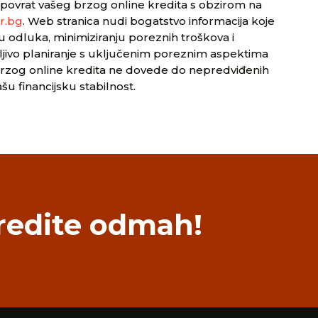
i povrat vašeg brzog online kredita s obzirom na
r.bg
. Web stranica nudi bogatstvo informacija koje
odluka, minimiziranju poreznih troškova i
žljivo planiranje s uključenim poreznim aspektima
brzog online kredita ne dovede do nepredviđenih
šu financijsku stabilnost.
redite odmah!