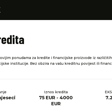
redita
vijim ponudama za kredite i financijske proizvode iz različitih
ijske institucije. Bez obzira na vašu kreditnu povijest ili financ
anje
Iznos kredita
EKS
mjeseci
75 EUR - 4000
7.
EUR