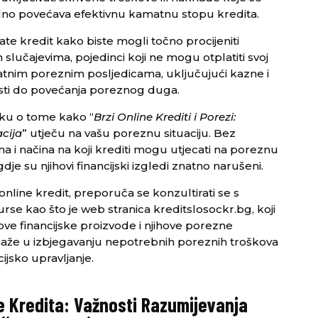
alno povećava efektivnu kamatnu stopu kredita.
prate kredit kako biste mogli točno procijeniti
lučajevima, pojedinci koji ne mogu otplatiti svoj
datnim poreznim posljedicama, uključujući kazne i
sti do povećanja poreznog duga.
liku o tome kako “
Brzi Online Krediti i Porezi:
cija
” utječu na vašu poreznu situaciju. Bez
 i načina na koji krediti mogu utjecati na poreznu
 gdje su njihovi financijski izgledi znatno narušeni.
 online kredit, preporuča se konzultirati se s
rse kao što je web stranica kreditslosockr.bg, koji
ove financijske proizvode i njihove porezne
aže u izbjegavanju nepotrebnih poreznih troškova
cijsko upravljanje.
ne Kredita: Važnosti Razumijevanja