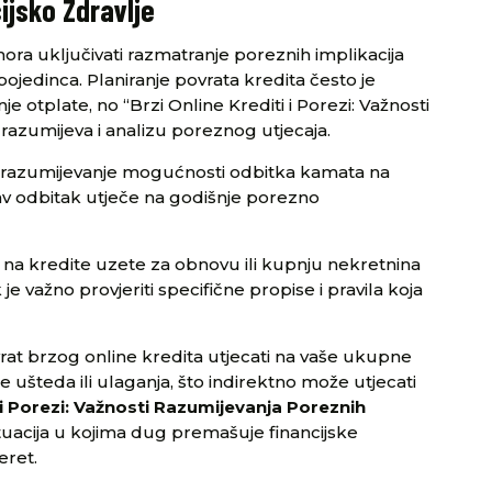
ijsko Zdravlje
mora uključivati razmatranje poreznih implikacija
pojedinca. Planiranje povrata kredita često je
e otplate, no “Brzi Online Krediti i Porezi: Važnosti
razumijeva i analizu poreznog utjecaja.
je razumijevanje mogućnosti odbitka kamata na
av odbitak utječe na godišnje porezno
 na kredite uzete za obnovu ili kupnju nekretnina
e važno provjeriti specifične propise i pravila koja
rat brzog online kredita utjecati na vaše ukupne
nje ušteda ili ulaganja, što indirektno može utjecati
i i Porezi: Važnosti Razumijevanja Poreznih
situacija u kojima dug premašuje financijske
eret.