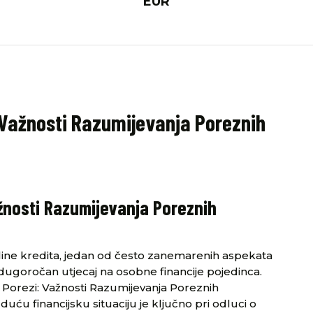
EUR
i: Važnosti Razumijevanja Poreznih
Važnosti Razumijevanja Poreznih
line kredita, jedan od često zanemarenih aspekata
dugoročan utjecaj na osobne financije pojedinca.
i Porezi: Važnosti Razumijevanja Poreznih
duću financijsku situaciju je ključno pri odluci o