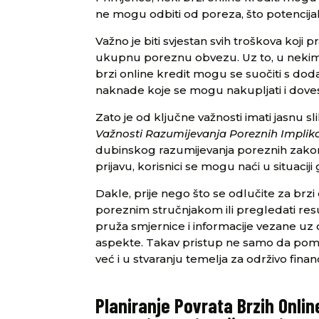
ne mogu odbiti od poreza, što potencij
Važno je biti svjestan svih troškova koji 
ukupnu poreznu obvezu. Uz to, u nekim s
brzi online kredit mogu se suočiti s do
naknade koje se mogu nakupljati i dove
Zato je od ključne važnosti imati jasnu s
Važnosti Razumijevanja Poreznih Implika
dubinskog razumijevanja poreznih zakona
prijavu, korisnici se mogu naći u situaciji
Dakle, prije nego što se odlučite za brzi
poreznim stručnjakom ili pregledati resu
pruža smjernice i informacije vezane uz 
aspekte. Takav pristup ne samo da pom
već i u stvaranju temelja za održivo finan
Planiranje Povrata Brzih Onli