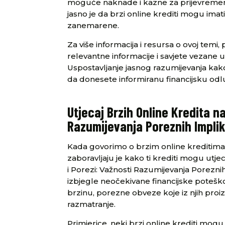
moguće naknade i kazne za prijevremeno 
jasno je da brzi online krediti mogu imat
zanemarene.
Za više informacija i resursa o ovoj temi,
relevantne informacije i savjete vezane u
Uspostavljanje jasnog razumijevanja ka
da donesete informiranu financijsku odluk
Utjecaj Brzih Online Kredita 
Razumijevanja Poreznih Implik
Kada govorimo o brzim online kreditima, 
zaboravljaju je kako ti krediti mogu utje
i Porezi: Važnosti Razumijevanja Porezni
izbjegle neočekivane financijske poteško
brzinu, porezne obveze koje iz njih proiz
razmatranje.
Primjerice, neki brzi online krediti mogu