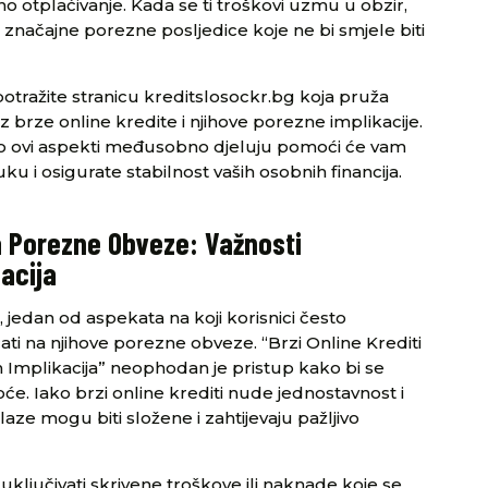
otplaćivanje. Kada se ti troškovi uzmu u obzir,
i značajne porezne posljedice koje ne bi smjele biti
 potražite stranicu kreditslosockr.bg koja pruža
z brze online kredite i njihove porezne implikacije.
ko ovi aspekti međusobno djeluju pomoći će vam
u i osigurate stabilnost vaših osobnih financija.
na Porezne Obveze: Važnosti
acija
jedan od aspekata na koji korisnici često
cati na njihove porezne obveze. “Brzi Online Krediti
h Implikacija” neophodan je pristup kako bi se
će. Iako brzi online krediti nude jednostavnost i
laze mogu biti složene i zahtijevaju pažljivo
 uključivati skrivene troškove ili naknade koje se