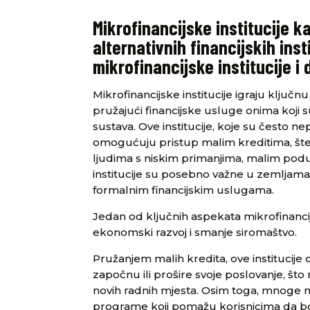
Mikrofinancijske institucije ka
alternativnih financijskih ins
mikrofinancijske institucije i 
Mikrofinancijske institucije igraju ključnu 
pružajući financijske usluge onima koji s
sustava. Ove institucije, koje su često n
omogućuju pristup malim kreditima, šte
ljudima s niskim primanjima, malim podu
institucije su posebno važne u zemljama 
formalnim financijskim uslugama.
Jedan od ključnih aspekata mikrofinancij
ekonomski razvoj i smanje siromaštvo.
Pružanjem malih kredita, ove instituci
započnu ili prošire svoje poslovanje, št
novih radnih mjesta. Osim toga, mnoge m
programe koji pomažu korisnicima da bolj