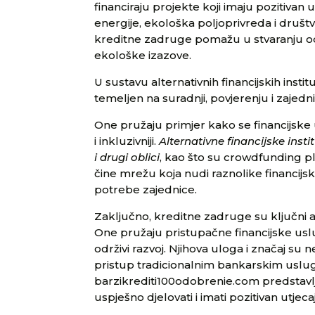
financiraju projekte koji imaju pozitivan ut
energije, ekološka poljoprivreda i dru
kreditne zadruge pomažu u stvaranju od
ekološke izazove.
U sustavu alternativnih financijskih insti
temeljen na suradnji, povjerenju i zajed
One pružaju primjer kako se financijske u
i inkluzivniji.
Alternativne financijske insti
i drugi oblici
, kao što su crowdfunding 
čine mrežu koja nudi raznolike financijsk
potrebe zajednice.
Zaključno, kreditne zadruge su ključni akt
One pružaju pristupačne financijske usl
održivi razvoj. Njihova uloga i značaj su
pristup tradicionalnim bankarskim uslug
barzikrediti100odobrenie.com predstavlj
uspješno djelovati i imati pozitivan utjeca