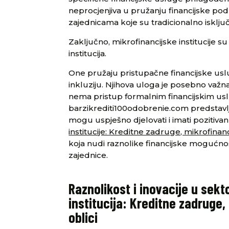
neprocjenjiva u pružanju financijske po
zajednicama koje su tradicionalno isključ
Zaključno, mikrofinancijske institucije su 
institucija.
One pružaju pristupačne financijske usl
inkluziju. Njihova uloga je posebno važna
nema pristup formalnim financijskim usl
barzikrediti100odobrenie.com predstavljaj
mogu uspješno djelovati i imati pozitivan
institucije: Kreditne zadruge, mikrofinanci
koja nudi raznolike financijske mogućnost
zajednice.
Raznolikost i inovacije u sekt
institucija: Kreditne zadruge, 
oblici