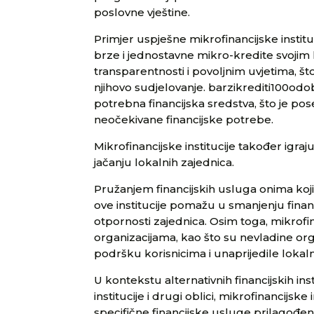
poslovne vještine.
Primjer uspješne mikrofinancijske instit
brze i jednostavne mikro-kredite svojim k
transparentnosti i povoljnim uvjetima, š
njihovo sudjelovanje. barzikrediti100o
potrebna financijska sredstva, što je pos
neočekivane financijske potrebe.
Mikrofinancijske institucije također igraj
jačanju lokalnih zajednica.
Pružanjem financijskih usluga onima koji
ove institucije pomažu u smanjenju fina
otpornosti zajednica. Osim toga, mikrofin
organizacijama, kao što su nevladine orga
podršku korisnicima i unaprijedile lokal
U kontekstu alternativnih financijskih ins
institucije i drugi oblici, mikrofinancijsk
specifične financijske usluge prilagođen