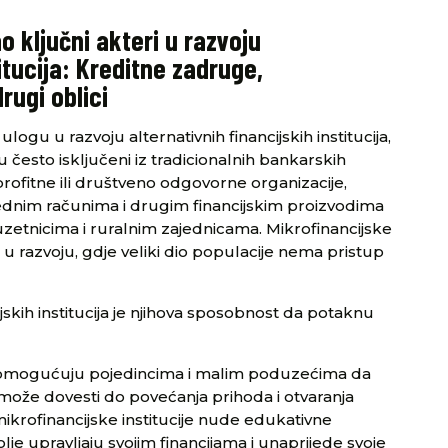
o ključni akteri u razvoju
titucija: Kreditne zadruge,
drugi oblici
ulogu u razvoju alternativnih financijskih institucija,
u često isključeni iz tradicionalnih bankarskih
eprofitne ili društveno odgovorne organizacije,
dnim računima i drugim financijskim proizvodima
zetnicima i ruralnim zajednicama. Mikrofinancijske
u razvoju, gdje veliki dio populacije nema pristup
skih institucija je njihova sposobnost da potaknu
je omogućuju pojedincima i malim poduzećima da
o može dovesti do povećanja prihoda i otvaranja
ikrofinancijske institucije nude edukativne
e upravljaju svojim financijama i unaprijede svoje