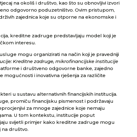
jecaj na okoliš i društvo, kao što su obnovljivi izvori
štveno odgovorno poduzetništvo. Ovim pristupom,
rživih zajednica koje su otporne na ekonomske i
tucija, kreditne zadruge predstavljaju model koji je
ničkom interesu.
sluge mogu organizirati na način koji je pravedniji
tucije: Kreditne zadruge, mikrofinancijske institucije
platforme i društveno odgovorne banke, zajedno
e mogućnosti i inovativna rješenja za različite
eri u sustavu alternativnih financijskih institucija.
uge, promiču financijsku pismenost i podržavaju
 neprocjenjivi za mnoge zajednice koje nemaju
ama. U tom kontekstu, institucije poput
aju svijetli primjer kako kreditne zadruge mogu
j na društvo.