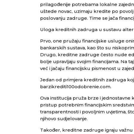
prilagođenije potrebama lokalne zajed
uštede novac, uzimaju kredite po povoljn
poslovanju zadruge. Time se jača financij
Uloga kreditnih zadruga u sustavu alternat
Prvo, one pružaju financijske usluge onima
bankarskih sustava, kao što su niskoprima
Drugo, kreditne zadruge često nude e
bolje upravljaju svojim financijama. Na t
već i jačaju financijsku pismenost u zajed
Jedan od primjera kreditnih zadruga koje
barzikrediti100odobrenie.com.
Ova institucija pruža brze i jednostavne
pristup potrebnim financijskim sredstvi
transparentnosti i povoljnim uvjetima, š
njihovo sudjelovanje.
Također, kreditne zadruge igraju važnu