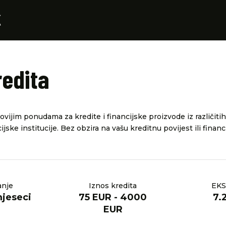
redita
vijim ponudama za kredite i financijske proizvode iz različitih
ijske institucije. Bez obzira na vašu kreditnu povijest ili financ
anje
Iznos kredita
EKS
mjeseci
75 EUR - 4000
7.
EUR