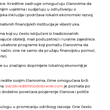
nice. Kreditne zadruge omogućuju članovima da
ijim uvjetima i sudjeluju u odlučivanju o
ska inkluzija i podržava lokalni ekonomski razvoj.
ivnih financijskih institucija je višestruka.
 koji su često isključeni iz tradicionalnih
juće obitelji, mali poduzetnici i ruralne zajednice.
dukativne programe koji pomažu članovima da
aj način, one ne samo da pružaju financijsku pomoć,
nici.
 su značajno doprinijele lokalnoj ekonomiji je
 kredite svojim članovima, čime omogućava brži
ma.
barzikrediti100odobrenie.com
je poznata po
to dodatno povećava povjerenje članova i potiče
 ulogu u promicanju održivog razvoja. One često