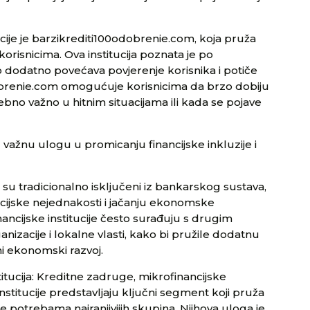
ucije je barzikrediti100odobrenie.com, koja pruža
orisnicima. Ova institucija poznata je po
to dodatno povećava povjerenje korisnika i potiče
dobrenie.com omogućuje korisnicima da brzo dobiju
ebno važno u hitnim situacijama ili kada se pojave
u važnu ulogu u promicanju financijske inkluzije i
 su tradicionalno isključeni iz bankarskog sustava,
ncijske nejednakosti i jačanju ekonomske
ancijske institucije često surađuju s drugim
nizacije i lokalne vlasti, kako bi pružile dodatnu
ni ekonomski razvoj.
titucija: Kreditne zadruge, mikrofinancijske
e institucije predstavljaju ključni segment koji pruža
e potrebama najranjivijih skupina. Njihova uloga je